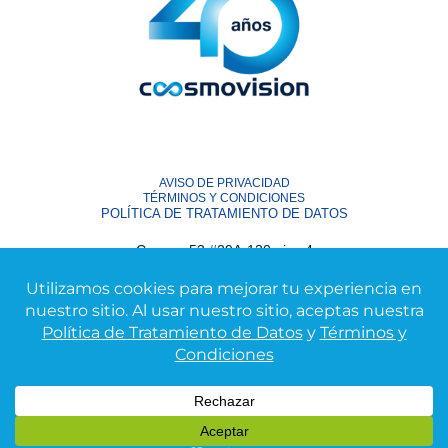
AVISO DE PRIVACIDAD
TÉRMINOS Y CONDICIONES
POLÍTICA DE TRATAMIENTO DE DATOS
Carrera 53 #29A-130 piso 4
Medellin – Colombia
contacto@coosmovision.com
Desarrollado por
juanpatinho.com